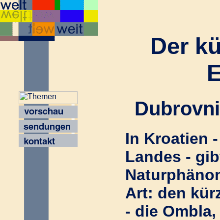
Der kü
E
Dubrovni
In Kroatien 
Landes - gib
Naturphäno
Art: den kü
- die Ombla,