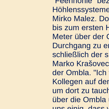
"Feenhöhle" be
Höhlenssysteme 
Mirko Malez. Doc
bis zum ersten 
Meter über der 
Durchgang zu e
schließlich der
Marko Krašovec 
der Ombla. "Ich
Kollegen auf d
um dort zu tauch
über die Ombla 
uns einig, dass 