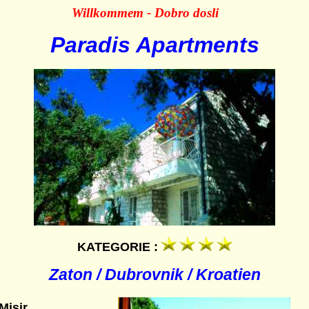
Willkommem - Dobro dosli
Paradis Apartments
KATEGORIE :
Zaton / Dubrovnik / Kroatien
Misir