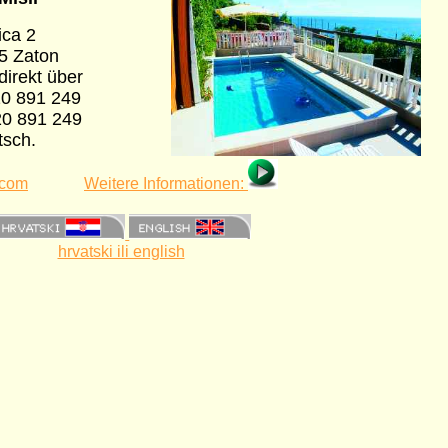
ica 2
5 Zaton
irekt über
20 891 249
20 891 249
tsch.
.com
Weitere Informationen:
hrvatski ili english